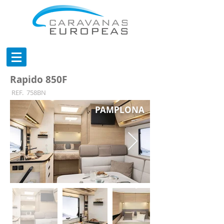
Rapido 850F
REF.
758BN
PAMPLONA