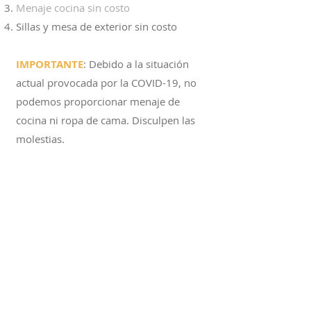
Menaje cocina sin costo
Sillas y mesa de exterior sin costo
IMPORTANTE
: Debido a la situación
actual provocada por la COVID-19, no
podemos proporcionar menaje de
cocina ni ropa de cama. Disculpen las
molestias.
Condiciones Contrato Alquiler
Si prefieres que te ayudemos
puedes llamarnos:
+34 674 340 893
INFORMACIÓN DE RESERVA