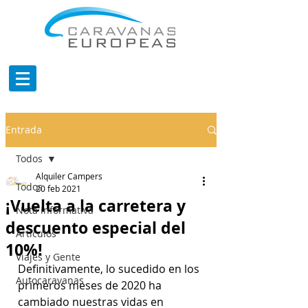
Entrada
Todos
Alquiler Campers
Todos
20 feb 2021
¡Vuelta a la carretera y
Nota informativa
descuento especial del
Artículos
10%!
Viajes y Gente
Definitivamente, lo sucedido en los 
Autocaravanas
primeros meses de 2020 ha 
cambiado nuestras vidas en 