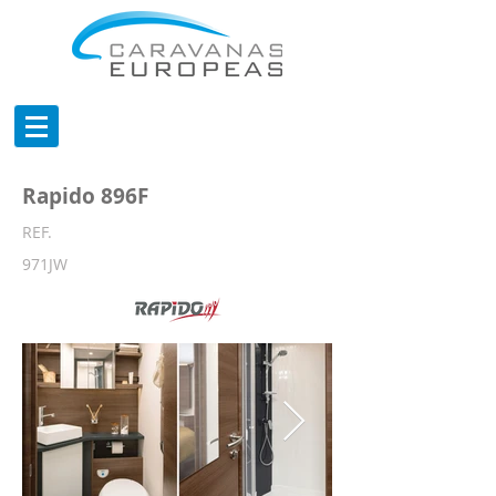
Rapido 896F
REF.
971JW