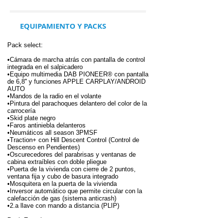
EQUIPAMIENTO Y PACKS
Pack select:
•Cámara de marcha atrás con pantalla de control
integrada en el salpicadero
•Equipo multimedia DAB PIONEER® con pantalla
de 6,8'' y funciones APPLE CARPLAY/ANDROID
AUTO
•Mandos de la radio en el volante
•Pintura del parachoques delantero del color de la
carrocería
•Skid plate negro
•Faros antiniebla delanteros
•Neumáticos all season 3PMSF
•Traction+ con Hill Descent Control (Control de
Descenso en Pendientes)
•Oscurecedores del parabrisas y ventanas de
cabina extraíbles con doble pliegue
•Puerta de la vivienda con cierre de 2 puntos,
ventana fija y cubo de basura integrado
•Mosquitera en la puerta de la vivienda
•Inversor automático que permite circular con la
calefacción de gas (sistema anticrash)
•2.a llave con mando a distancia (PLIP)