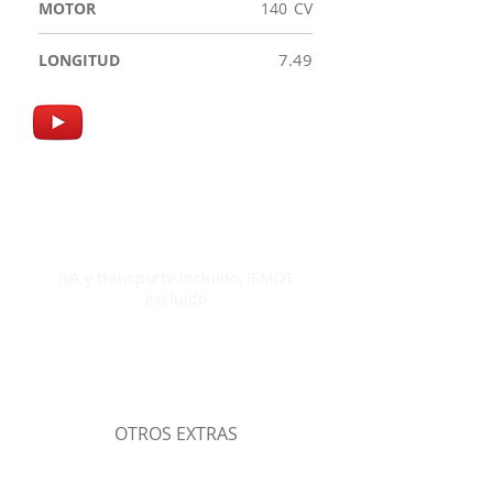
MOTOR
140
CV
7.49
LONGITUD
96.328.00
€
IVA y transporte incluido, IEMDT
excluido
OTROS EXTRAS