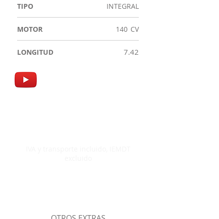
TIPO
INTEGRAL
MOTOR
140
CV
7.42
LONGITUD
98.794.00
€
IVA y transporte incluido, IEMDT
excluido
OTROS EXTRAS