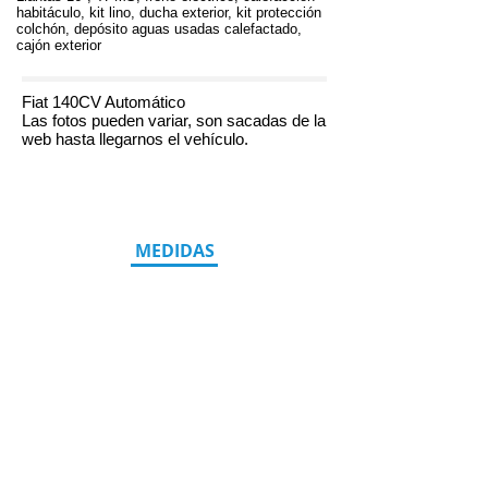
habitáculo, kit lino, ducha exterior, kit protección
colchón, depósito aguas usadas calefactado,
cajón exterior
Fiat 140CV Automático
Las fotos pueden variar, son sacadas de la
web hasta llegarnos el vehículo.
MEDIDAS
LONGITUD
7.42
2.34
ANCHO
ALTO
2.99
CAMAS