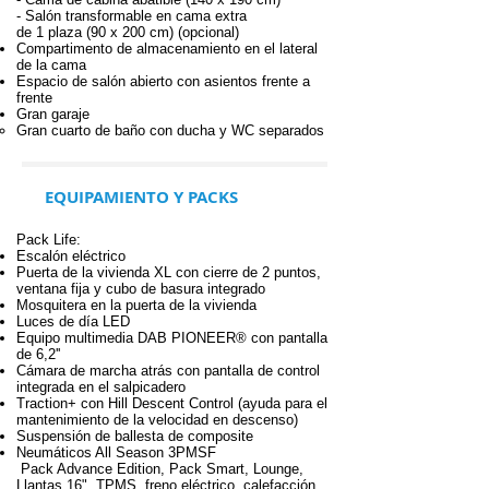
- Salón transformable en cama extra
de 1 plaza (90 x 200 cm) (opcional)
Compartimento de almacenamiento en el lateral
de la cama
Espacio de salón abierto con asientos frente a
frente
Gran garaje
Gran cuarto de baño con ducha y WC separados
EQUIPAMIENTO Y PACKS
Pack Life:
Escalón eléctrico
Puerta de la vivienda XL con cierre de 2 puntos,
ventana fija y cubo de basura integrado
Mosquitera en la puerta de la vivienda
Luces de día LED
Equipo multimedia DAB PIONEER® con pantalla
de 6,2''
Cámara de marcha atrás con pantalla de control
integrada en el salpicadero
Traction+ con Hill Descent Control (ayuda para el
mantenimiento de la velocidad en descenso)
Suspensión de ballesta de composite
Neumáticos All Season 3PMSF
Pack Advance Edition, Pack Smart, Lounge,
Llantas 16", TPMS, freno eléctrico, calefacción