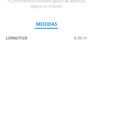
*Cuota mensual incluidos gastos de apertura,
seguro no incluido.
MEDIDAS
LONGITUD
6.99 m
ANCHO
2.35 m
ALTO
2.91 m
CAMAS
TRASERA
COMEDOR
SUSPENDIDA