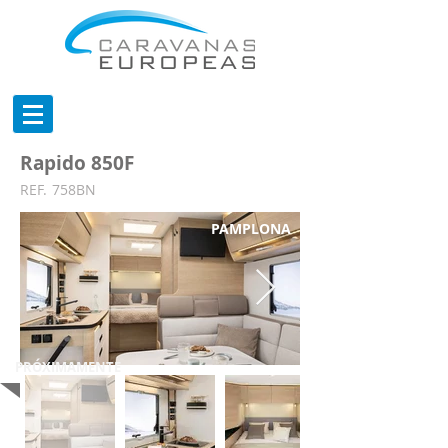
Rapido 850F
REF.
758BN
PAMPLONA
PRÓXIMAMENTE